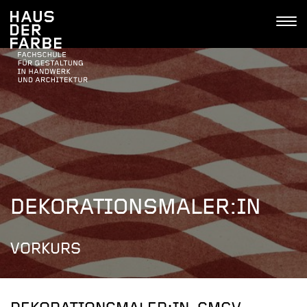
Tastenkombinationen
Go
Jump
Jump
Kontakt
Haus
to
to
to
Tog
der
home
navigation
content
navi
Farbe
DEKORATIONSMALER:IN
VORKURS