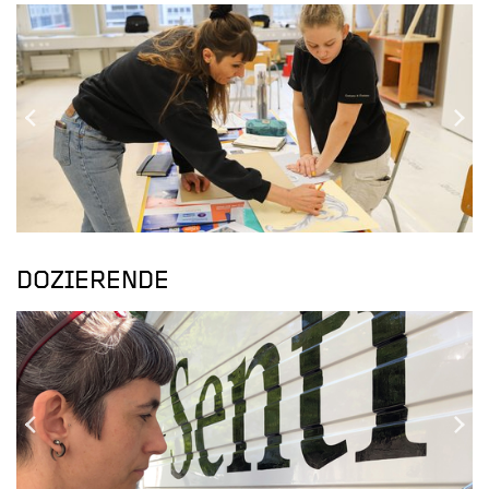
Previous
Next
Slide
Slide
DOZIERENDE
Previous
Next
Slide
Slide