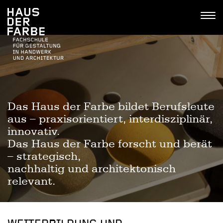
Tastenkombinationen
Go
Jump
Jump
Kontakt
Haus
to
to
to
Tog
der
home
navigation
content
navi
Farbe
Das Haus der Farbe bildet Berufsleute
aus – praxisorientiert, interdisziplinär,
innovativ.
Das Haus der Farbe forscht und berät
– strategisch,
nachhaltig und architektonisch
relevant.