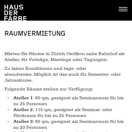
Tastenkombinationen
Go
Jump
Jump
Kontakt
Haus
to
to
to
Tog
der
home
navigation
content
navi
Farbe
RAUMVERMIETUNG
Mieten Sie Räume in Zürich Oerlikon nahe Bahnhof als
Atelier, für Vorträge, Meetings oder Tagungen.
Zu fairen Konditionen und tage- oder
abendweise. Möglich ist das auch für Semester- oder
Jahreskurse.
Folgende Räume stehen zur Verfügung:
Atelier 1
: 80 qm, geeignet als Seminarraum für bis
zu 25 Personen
Atelier 2
: 115 qm, geeignet als Seminar- oder
Werkraum für bis zu 25 Personen
Atelier 3
: 80 qm, geeignet als Seminarraum für bis
zu 20 Personen