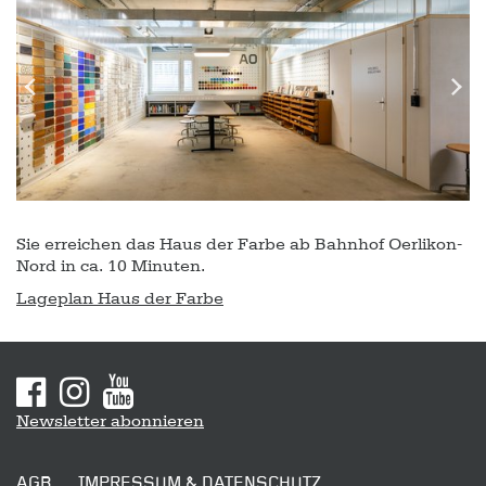
Previous
Next
Slide
Slide
Sie erreichen das Haus der Farbe ab Bahnhof Oerlikon-
Nord in ca. 10 Minuten.
Lageplan Haus der Farbe
Sitemap
Newsletter abonnieren
AGB
IMPRESSUM & DATENSCHUTZ