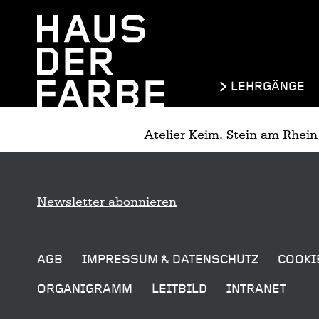
Tastenkombinationen
Go
Jump
Jump
Kontakt
Haus
to
to
to
der
home
navigation
content
Farbe
Navigation
LEHRGÄNGE
Atelier Keim, Stein am Rhein
Sitemap
Newsletter abonnieren
AGB
IMPRESSUM & DATENSCHUTZ
COOKI
ORGANIGRAMM
LEITBILD
INTRANET