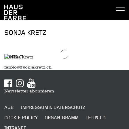
Tastenkombinationen
Go
Jump
Jump
Kontakt
Haus
to
to
to
Tog
der
home
navigation
content
navi
Farbe
SONJA KRETZ
KONTAKT
farblos@sonjakretz.ch
Sitemap
Newsletter abonnieren
AGB
IMPRESSUM & DATENSCHUTZ
COOKIE POLICY
ORGANIGRAMM
LEITBILD
INTRANET