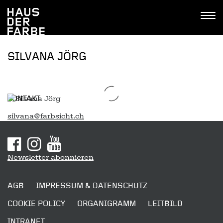
Tastenkombinationen
Go
Jump
Jump
Kontakt
Haus
to
to
to
Tog
der
home
navigation
content
navi
Farbe
SILVANA JÖRG
KONTAKT
silvana@farbsicht.ch
Sitemap
Newsletter abonnieren
AGB
IMPRESSUM & DATENSCHUTZ
COOKIE POLICY
ORGANIGRAMM
LEITBILD
INTRANET