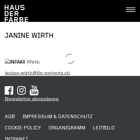
Tastenkombinationen
Go
Jump
Jump
Kontakt
Haus
to
to
to
Tog
der
home
navigation
content
navi
Farbe
JANINE WIRTH
KONTAKT
janine.wirth@fin-projects.ch
Sitemap
Newsletter abonnieren
AGB
IMPRESSUM & DATENSCHUTZ
COOKIE POLICY
ORGANIGRAMM
LEITBILD
INTRANET