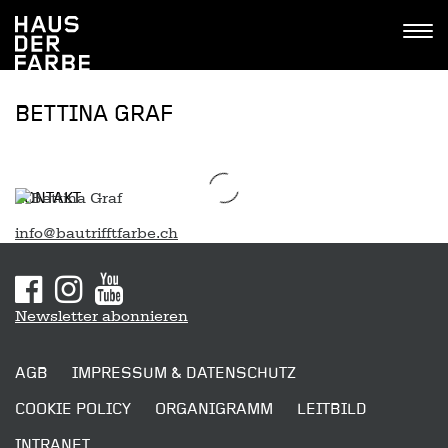
Tastenkombinationen
Go
Jump
Jump
Kontakt
Haus
to
to
to
Tog
der
home
navigation
content
navi
Farbe
BETTINA GRAF
KONTAKT
info@bautrifftfarbe.ch
Sitemap
Newsletter abonnieren
AGB
IMPRESSUM & DATENSCHUTZ
COOKIE POLICY
ORGANIGRAMM
LEITBILD
INTRANET