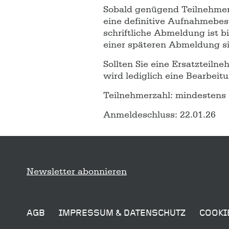
Sobald genügend Teilnehmer*
eine definitive Aufnahmebes
schriftliche Abmeldung ist b
einer späteren Abmeldung si
Sollten Sie eine Ersatzteiln
wird lediglich eine Bearbei
Teilnehmerzahl: mindestens 
Anmeldeschluss: 22.01.26
Sitemap
Newsletter abonnieren
AGB
IMPRESSUM & DATENSCHUTZ
COOKI