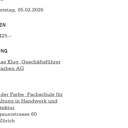
rstag, 05.02.2026
EN
425.–
UNG
s Klug, Geschäftsführer
farben AG
der Farbe -Fachschule für
altung in Handwerk und
tektur
auerstrasse 60
Zürich