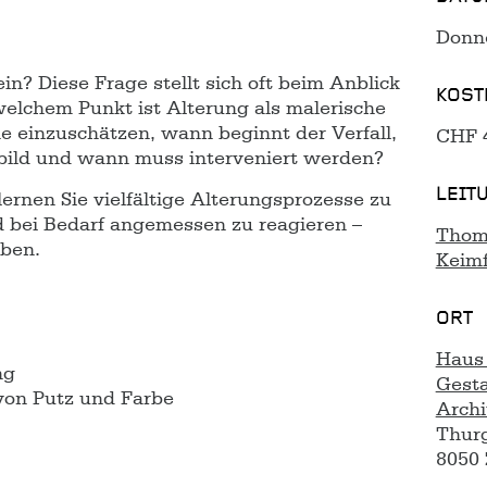
Donne
ein? Diese Frage stellt sich oft beim Anblick
KOST
welchem Punkt ist Alterung als malerische
e einzuschätzen, wann beginnt der Verfall,
CHF 
bild und wann muss interveniert werden?
LEIT
lernen Sie vielfältige Alterungsprozesse zu
 bei Bedarf angemessen zu reagieren –
Thoma
iben.
Keim
ORT
Haus 
ng
Gest
von Putz und Farbe
Archi
Thurg
8050 