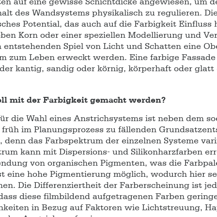
en auf eine gewisse Schichtdicke angewiesen, um d
alt des Wandsystems physikalisch zu regulieren. Die
isches Potential, das auch auf die Farbigkeit Einfluss
ben Korn oder einer speziellen Modellierung und Ve
entstehenden Spiel von Licht und Schatten eine Ob
am zum Leben erweckt werden. Eine farbige Fassade
r kantig, sandig oder körnig, körperhaft oder glatt
ll mit der Farbigkeit gemacht werden?
ür die Wahl eines Anstrichsystems ist neben dem s
früh im Planungsprozess zu fällenden Grundsatzent
t, denn das Farbspektrum der einzelnen Systeme varii
trum kann mit Dispersions- und Silikonharzfarben err
ndung von organischen Pigmenten, was die Farbpale
st eine hohe Pigmentierung möglich, wodurch hier s
en. Die Differenziertheit der Farberscheinung ist je
 dass diese filmbildend aufgetragenen Farben gering
keiten in Bezug auf Faktoren wie Lichtstreuung, Ha