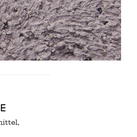
E
ittel,