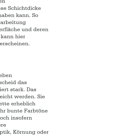
en
se Schichtdicke
 haben kann. So
rarbeitung
erfläche und deren
 kann hier
 erscheinen.
oeben
scheid das
ert stark. Das
eicht werden. Sie
tte erheblich
ehr bunte Farbtöne
doch insofern
ere
ptik, Körnung oder