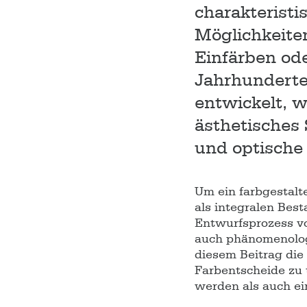
charakteristi
Möglichkeite
Einfärben ode
Jahrhunderte
entwickelt, w
ästhetisches 
und optische
Um ein farbgestalte
als integralen Bes
Entwurfsprozess vo
auch phänomenologi
diesem Beitrag die
Farbentscheide zu 
werden als auch ei