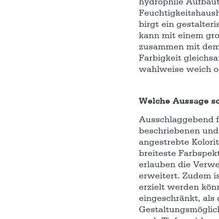
hydrophile Aufbaut
Feuchtigkeitshaush
birgt ein gestalter
kann mit einem gro
zusammen mit dem 
Farbigkeit gleichs
wahlweise weich ode
Welche Aussage so
Ausschlaggebend f
beschriebenen und 
angestrebte Kolori
breiteste Farbspek
erlauben die Verwe
erweitert. Zudem i
erzielt werden könn
eingeschränkt, als
Gestaltungsmöglich