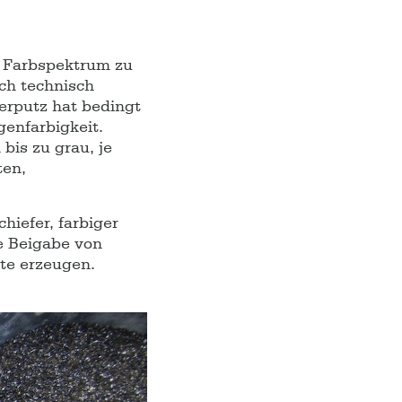
s Farbspektrum zu
uch technisch
erputz hat bedingt
enfarbigkeit.
bis zu grau, je
ten,
hiefer, farbiger
e Beigabe von
te erzeugen.