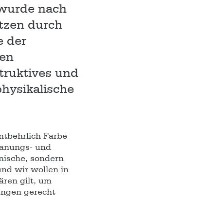
r wurde nach
utzen durch
e der
ken
truktives und
physikalische
entbehrlich Farbe
lanungs- und
nische, sondern
nd wir wollen in
ären gilt, um
ungen gerecht