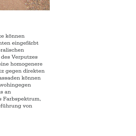
ze können
nten eingefärbt
ralischen
 des Verputzes
 eine homogenere
tz gegen direkten
Fassaden können
 wohingegen
s an
es Farbspektrum,
usführung von