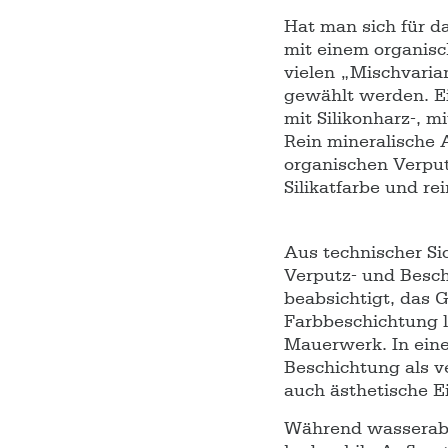
Hat man sich für da
mit einem organisc
vielen „Mischvaria
gewählt werden. Ei
mit Silikonharz-, m
Rein mineralische A
organischen Verput
Silikatfarbe und r
Aus technischer Sic
Verputz- und Besch
beabsichtigt, das 
Farbbeschichtung l
Mauerwerk. In ein
Beschichtung als ve
auch ästhetische Ei
Während wasserabw