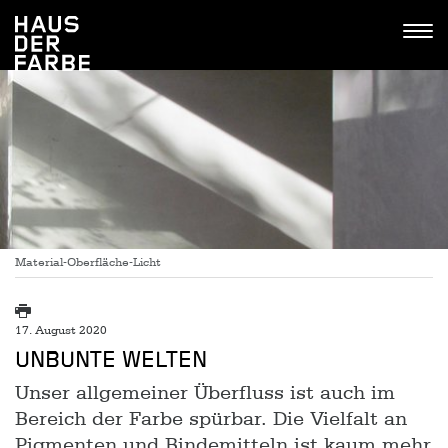
Tastenkombinationen
Go
Jump
Jump
Kontakt
Haus
to
to
to
Tog
der
home
navigation
content
navi
Farbe
Material-Oberfläche-Licht
17. August 2020
UNBUNTE WELTEN
Unser allgemeiner Überfluss ist auch im
Bereich der Farbe spürbar. Die Vielfalt an
Pigmenten und Bindemitteln ist kaum mehr