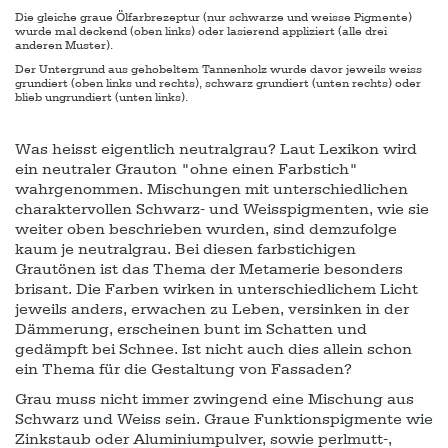
Die gleiche graue Ölfarbrezeptur (nur schwarze und weisse Pigmente)
wurde mal deckend (oben links) oder lasierend appliziert (alle drei
anderen Muster).
Der Untergrund aus gehobeltem Tannenholz wurde davor jeweils weiss
grundiert (oben links und rechts), schwarz grundiert (unten rechts) oder
blieb ungrundiert (unten links).
Was heisst eigentlich neutralgrau? Laut Lexikon wird
ein neutraler Grauton "ohne einen Farbstich"
wahrgenommen. Mischungen mit unterschiedlichen
charaktervollen Schwarz- und Weisspigmenten, wie sie
weiter oben beschrieben wurden, sind demzufolge
kaum je neutralgrau. Bei diesen farbstichigen
Grautönen ist das Thema der Metamerie besonders
brisant. Die Farben wirken in unterschiedlichem Licht
jeweils anders, erwachen zu Leben, versinken in der
Dämmerung, erscheinen bunt im Schatten und
gedämpft bei Schnee. Ist nicht auch dies allein schon
ein Thema für die Gestaltung von Fassaden?
Grau muss nicht immer zwingend eine Mischung aus
Schwarz und Weiss sein. Graue Funktionspigmente wie
Zinkstaub oder Aluminiumpulver, sowie perlmutt-,