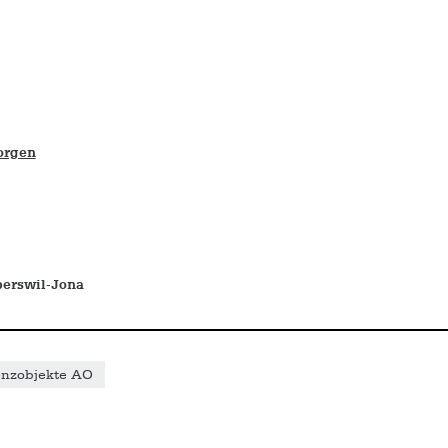
orgen
erswil-Jona
enzobjekte AO