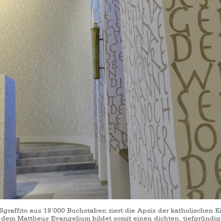
graffito aus 18'000 Buchstaben ziert die Apsis der katholischen Ki
 dem Mattheus Evangelium bildet somit einen dichten, tiefgründi