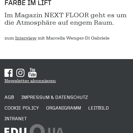
FARBE IM LIFT
Im Magazin NEXT FLOOR geht es um
die Atmosphäre auf engem Raum.
zum
Interview
mit Marcella Wenger-Di Gabriele
Sitemap
Newsletter abonnieren
AGB
IMPRESSUM & DATENSCHUTZ
COOKIE POLICY
ORGANIGRAMM
LEITBILD
INTRANET
SENDEN