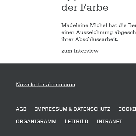
der Farbe
Madeleine Michel hat die Be
einer Auszeichnung abgeschl
ihrer Abschlussarbeit.
zum Interview
Sitemap
Newsletter abonnieren
AGB
IMPRESSUM & DATENSCHUTZ
COOKI
ORGANIGRAMM
LEITBILD
INTRANET